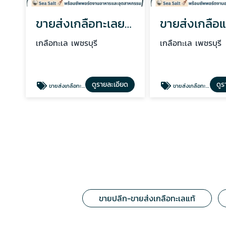
ขายส่งเกลือทะเลยกกระสอบ ราคาถูก
เกลือทะเล เพชรบุรี
เกลือทะเล เพชรบุรี
ดูรายละเอียด
ดูร
ขายส่งเกลือทะเลราคาถูก
ขายส่งเกลือทะเลราคาถูก
ขายปลีก-ขายส่งเกลือทะเลแท้