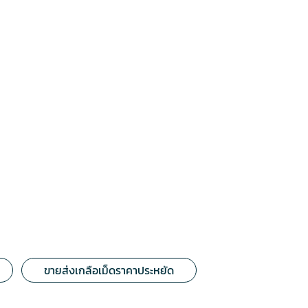
ขายส่งเกลือเม็ดราคาประหยัด