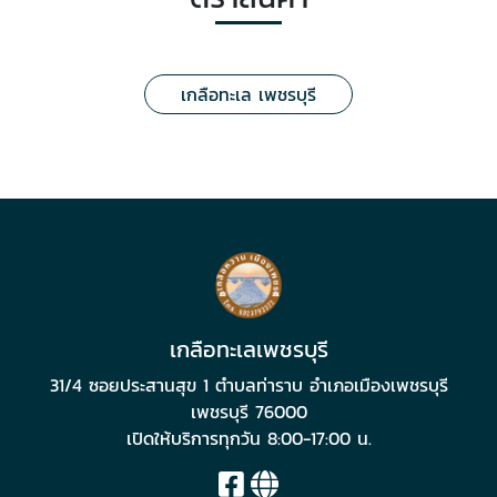
เกลือทะเล เพชรบุรี
เกลือทะเลเพชรบุรี
31/4 ซอยประสานสุข 1 ตำบลท่าราบ อำเภอเมืองเพชรบุรี
เพชรบุรี 76000
เปิดให้บริการทุกวัน 8:00-17:00 น.