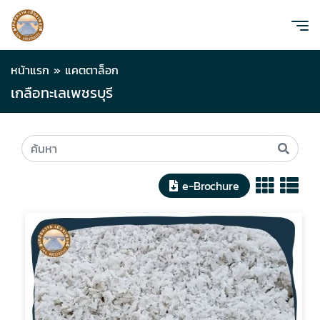
หน้าแรก
»
แคตตาล็อก
เกลือทะเลเพชรบุรี
e-Brochure